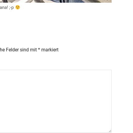
ana! ;-p
che Felder sind mit
*
markiert