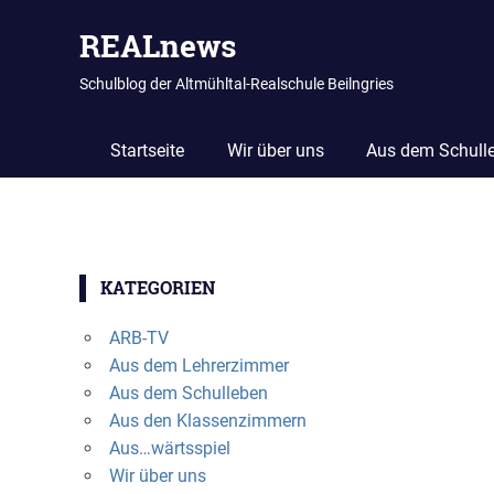
REALnews
Schulblog der Altmühltal-Realschule Beilngries
Startseite
Wir über uns
Aus dem Schull
Zum
Inhalt
KATEGORIEN
springen
ARB-TV
Aus dem Lehrerzimmer
Aus dem Schulleben
Aus den Klassenzimmern
Aus…wärtsspiel
Wir über uns