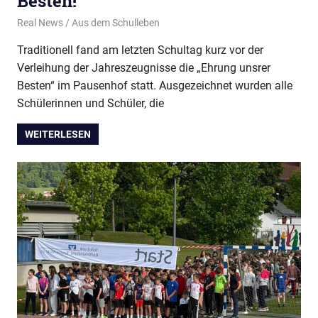
Besten!
1. August 2026
Real News
Aus dem Schulleben
Traditionell fand am letzten Schultag kurz vor der
Verleihung der Jahreszeugnisse die „Ehrung unsrer
Besten“ im Pausenhof statt. Ausgezeichnet wurden alle
Schülerinnen und Schüler, die
WEITERLESEN