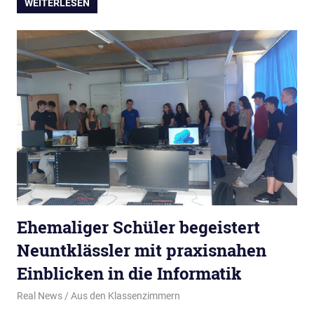
WEITERLESEN
Ehemaliger Schüler begeistert
Neuntklässler mit praxisnahen
Einblicken in die Informatik
28. Juli 2026
Real News
Aus den Klassenzimmern