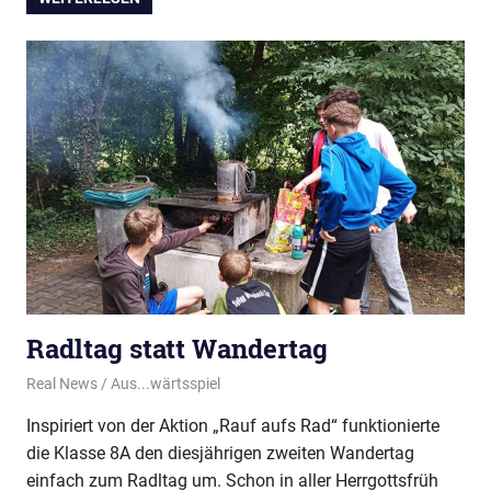
Radltag statt Wandertag
30. Juli 2026
Real News
Aus...wärtsspiel
Inspiriert von der Aktion „Rauf aufs Rad“ funktionierte
die Klasse 8A den diesjährigen zweiten Wandertag
einfach zum Radltag um. Schon in aller Herrgottsfrüh