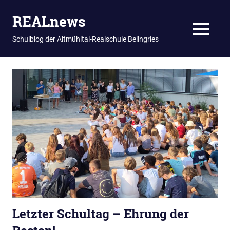
REALnews
MENU
Schulblog der Altmühltal-Realschule Beilngries
Zum
Inhalt
springen
Letzter Schultag – Ehrung der