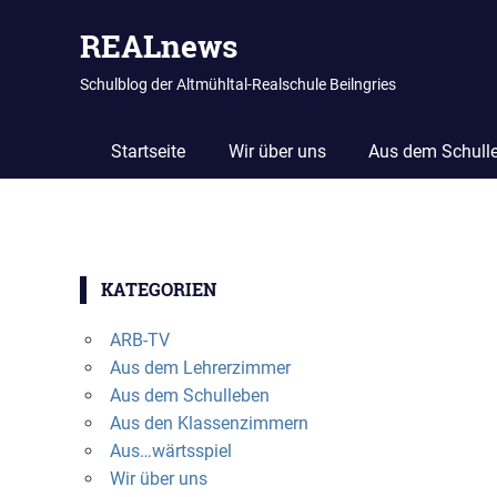
REALnews
Schulblog der Altmühltal-Realschule Beilngries
Startseite
Wir über uns
Aus dem Schull
Zum
Inhalt
KATEGORIEN
springen
ARB-TV
Aus dem Lehrerzimmer
Aus dem Schulleben
Aus den Klassenzimmern
Aus…wärtsspiel
Wir über uns