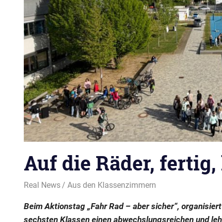
Auf die Räder, fertig, 
5. Mai 2026
Real News
Aus den Klassenzimmern
Beim Aktionstag „Fahr Rad – aber sicher“, organisier
sechsten Klassen einen abwechslungsreichen und leh