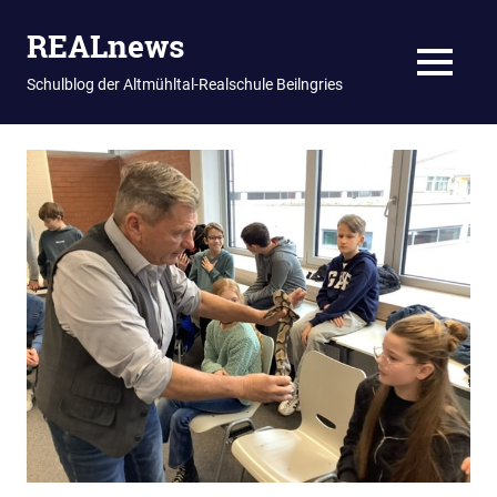
REALnews
MENU
Schulblog der Altmühltal-Realschule Beilngries
Zum
Inhalt
springen