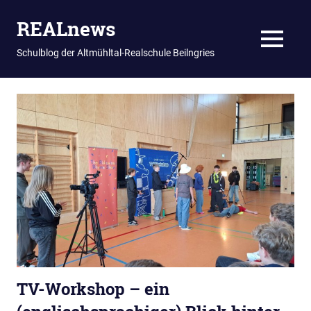
REALnews
MENU
Schulblog der Altmühltal-Realschule Beilngries
Zum
Inhalt
springen
TV-Workshop – ein