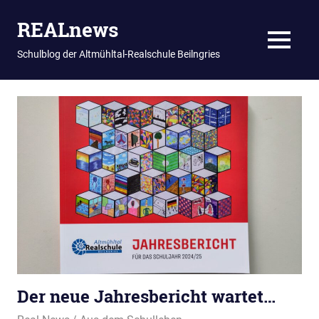
REALnews
MENU
Schulblog der Altmühltal-Realschule Beilngries
Zum
Inhalt
springen
Der neue Jahresbericht wartet…