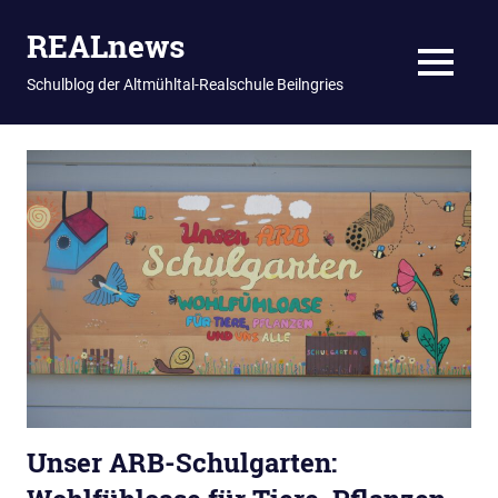
REALnews
MENU
Schulblog der Altmühltal-Realschule Beilngries
Zum
Inhalt
springen
Unser ARB-Schulgarten: