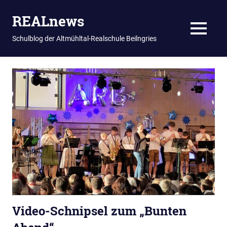
REALnews
MENU
Schulblog der Altmühltal-Realschule Beilngries
Zum
Inhalt
springen
Video-Schnipsel zum „Bunten