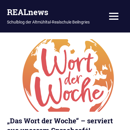
REALnews
MENU
Schulblog der Altmühltal-Realschule Beilngries
Zum
Inhalt
springen
„Das Wort der Woche“ – serviert