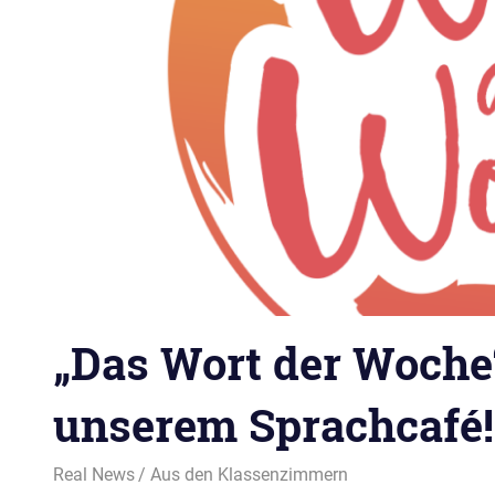
„Das Wort der Woche“
unserem Sprachcafé!
24. Februar 2025
Real News
Aus den Klassenzimmern