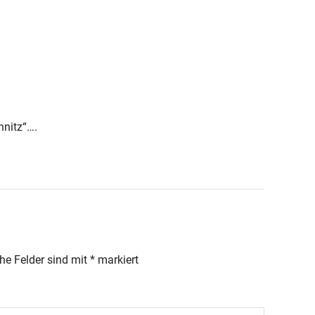
hnitz“….
che Felder sind mit
*
markiert