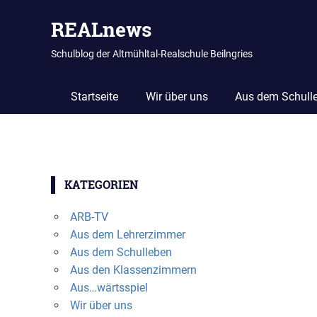
REALnews
Schulblog der Altmühltal-Realschule Beilngries
Startseite
Wir über uns
Aus dem Schull
Zum
Inhalt
KATEGORIEN
springen
ARB-TV
Aus dem Lehrerzimmer
Aus dem Schulleben
Aus den Klassenzimmern
Aus…wärtsspiel
Wir über uns