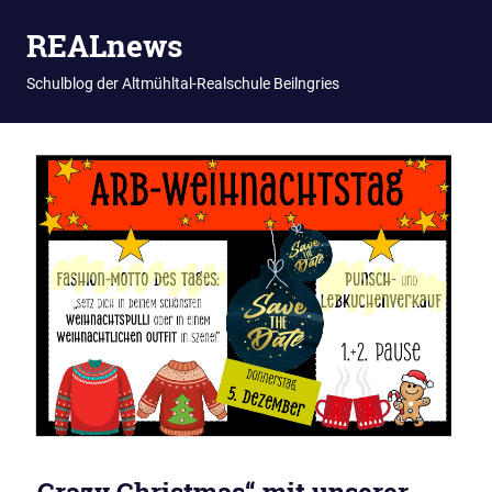
REALnews
Schulblog der Altmühltal-Realschule Beilngries
Zum
Inhalt
springen