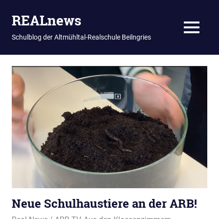
REALnews
MENU
Schulblog der Altmühltal-Realschule Beilngries
Zum
Inhalt
springen
Neue Schulhaustiere an der ARB!