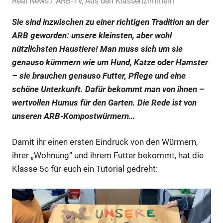
24. November 2024
Real News
ARB-TV
,
Aus den Klassenzimmern
Sie sind inzwischen zu einer richtigen Tradition an der
ARB geworden: unsere kleinsten, aber wohl
nützlichsten Haustiere! Man muss sich um sie
genauso kümmern wie um Hund, Katze oder Hamster
– sie brauchen genauso Futter, Pflege und eine
schöne Unterkunft. Dafür bekommt man von ihnen –
wertvollen Humus für den Garten. Die Rede ist von
unseren ARB-Kompostwürmern…
Damit ihr einen ersten Eindruck von den Würmern,
ihrer „Wohnung“ und ihrem Futter bekommt, hat die
Klasse 5c für euch ein Tutorial gedreht: