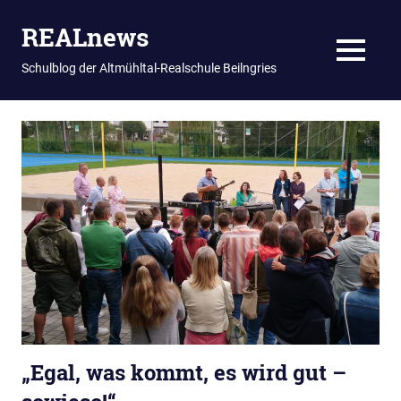
REALnews
MENU
Schulblog der Altmühltal-Realschule Beilngries
Zum
Inhalt
springen
„Egal, was kommt, es wird gut –