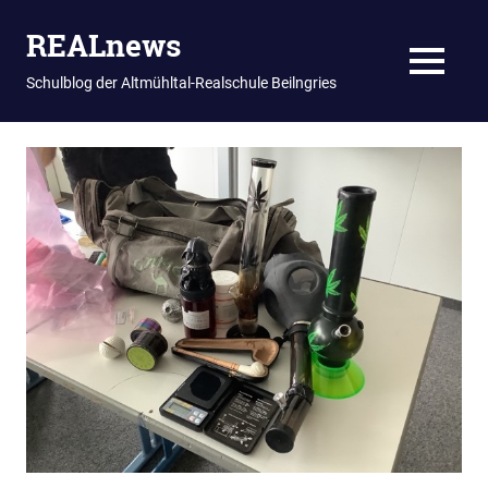
REALnews
MENU
Schulblog der Altmühltal-Realschule Beilngries
Zum
Inhalt
springen