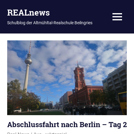
REALnews
MENU
Schulblog der Altmühltal-Realschule Beilngries
Zum
Inhalt
springen
Abschlussfahrt nach Berlin – Tag 2