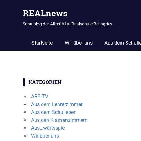
REALnews
Schulblog der Altmühltal-Realschule Beilngries
Startseite
Wir über uns
Aus dem Schull
Zum
Inhalt
KATEGORIEN
springen
ARB-TV
Aus dem Lehrerzimmer
Aus dem Schulleben
Aus den Klassenzimmern
Aus…wärtsspiel
Wir über uns