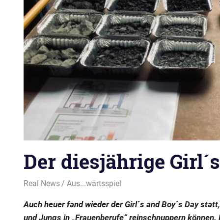
Der diesjährige Girl´
4. Juli 2023
Real News
Aus...wärtsspiel
Auch heuer fand wieder der Girl´s and Boy´s Day stat
und Jungs in „Frauenberufe“ reinschnuppern können. 