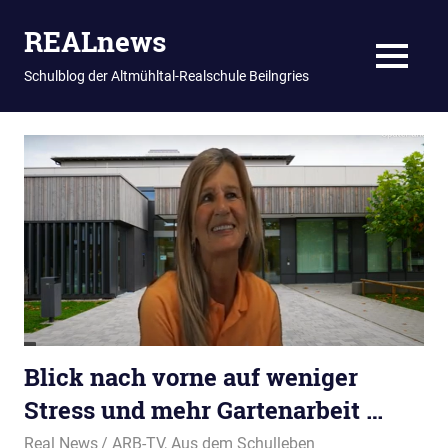
REALnews
MENU
Schulblog der Altmühltal-Realschule Beilngries
Zum
Inhalt
springen
Blick nach vorne auf weniger
Stress und mehr Gartenarbeit …
28. Juli 2023
Real News
ARB-TV
,
Aus dem Schulleben