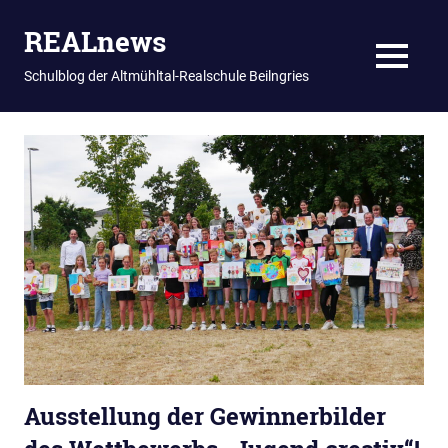
REALnews
MENU
Schulblog der Altmühltal-Realschule Beilngries
Zum
Inhalt
springen
Ausstellung der Gewinnerbilder