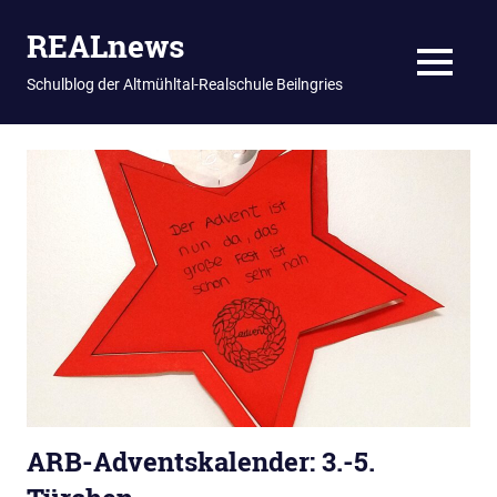
REALnews
MENU
Schulblog der Altmühltal-Realschule Beilngries
Zum
Inhalt
springen
ARB-Adventskalender: 3.-5.