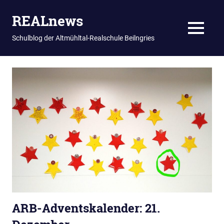
REALnews
MENU
Schulblog der Altmühltal-Realschule Beilngries
Zum
Inhalt
springen
ARB-Adventskalender: 21.