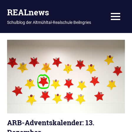
REALnews
MENU
Schulblog der Altmühltal-Realschule Beilngries
Zum
Inhalt
springen
ARB-Adventskalender: 13.