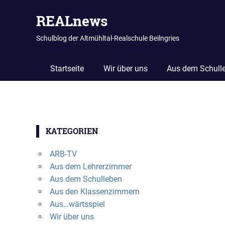
REALnews
Schulblog der Altmühltal-Realschule Beilngries
Startseite
Wir über uns
Aus dem Schull
Zum
Inhalt
KATEGORIEN
springen
ARB-TV
Aus dem Lehrerzimmer
Aus dem Schulleben
Aus den Klassenzimmern
Aus…wärtsspiel
Wir über uns