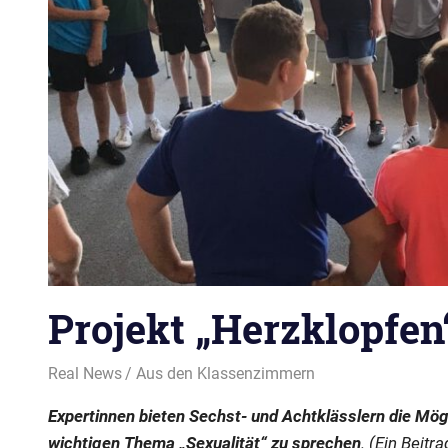
Projekt „Herzklopfen
26. Juli 2022
Real News
Aus den Klassenzimmern
Expertinnen bieten Sechst- und Achtklässlern die Mög
wichtigen Thema „Sexualität“ zu sprechen
. (Ein Beitr