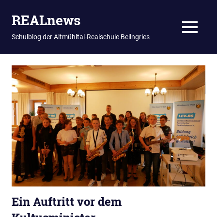
REALnews
MENU
Schulblog der Altmühltal-Realschule Beilngries
Zum
Inhalt
springen
Ein Auftritt vor dem