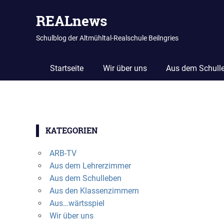
REALnews
Schulblog der Altmühltal-Realschule Beilngries
Startseite
Wir über uns
Aus dem Schull
Zum
Inhalt
KATEGORIEN
springen
ARB-TV
Aus dem Lehrerzimmer
Aus dem Schulleben
Aus den Klassenzimmern
Aus…wärtsspiel
Wir über uns