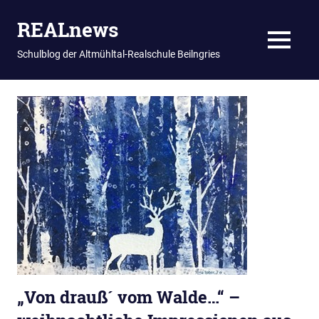
REALnews
MENU
Schulblog der Altmühltal-Realschule Beilngries
Zum
Inhalt
springen
„Von drauß´ vom Walde…“ –