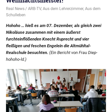
Weihnachtsmeister!
20. Dezember 2021
Real News
ARB-TV
,
Aus dem Lehrerzimmer
,
Aus dem
Schulleben
Hohoho … hieß es am 07. Dezember, als gleich zwei
Nikoläuse zusammen mit einem äußerst
furchteinflößenden Knecht Ruprecht und vier
fleißigen und feschen Engelein die Altmühltal-
Realschule besuchten.
(Ein Bericht von Frau Diep-
hohoho-ld.)