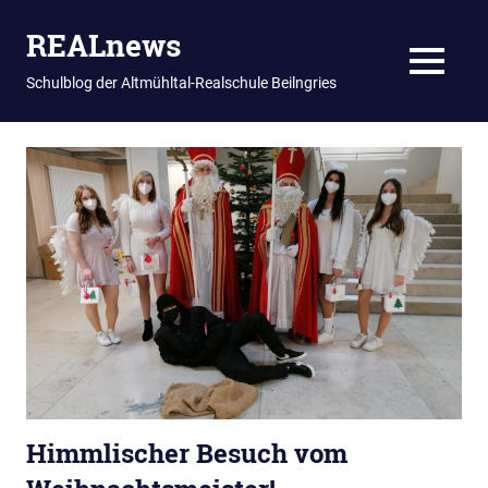
REALnews
MENU
Schulblog der Altmühltal-Realschule Beilngries
Zum
Inhalt
springen
Himmlischer Besuch vom