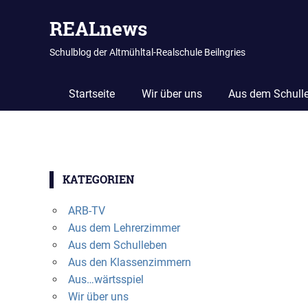
REALnews
Schulblog der Altmühltal-Realschule Beilngries
Startseite
Wir über uns
Aus dem Schull
Zum
Inhalt
KATEGORIEN
springen
ARB-TV
Aus dem Lehrerzimmer
Aus dem Schulleben
Aus den Klassenzimmern
Aus…wärtsspiel
Wir über uns