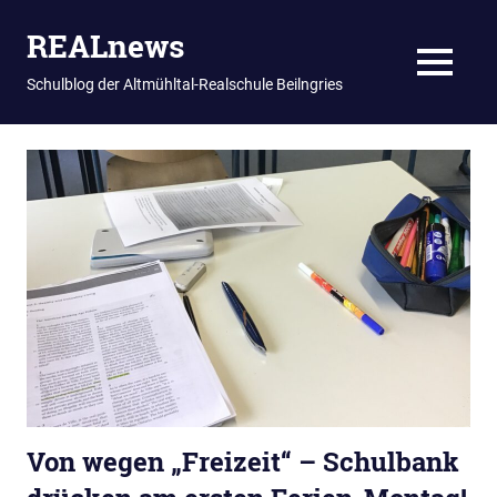
REALnews
MENU
Schulblog der Altmühltal-Realschule Beilngries
Zum
Inhalt
springen
Von wegen „Freizeit“ – Schulbank