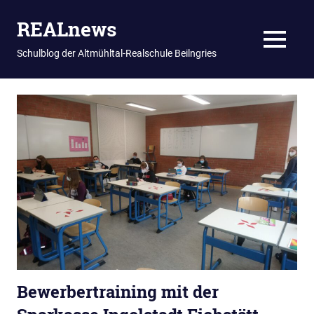
REALnews
MENU
Schulblog der Altmühltal-Realschule Beilngries
Zum
Inhalt
springen
Bewerbertraining mit der