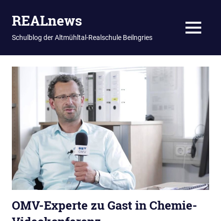
REALnews
MENU
Schulblog der Altmühltal-Realschule Beilngries
Zum
Inhalt
springen
OMV-Experte zu Gast in Chemie-