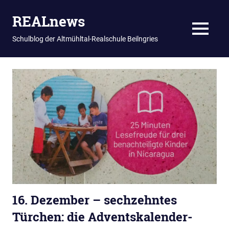
REALnews
MENU
Schulblog der Altmühltal-Realschule Beilngries
Zum
Inhalt
springen
16. Dezember – sechzehntes
Türchen: die Adventskalender-