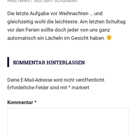
20. Dezember 2019
Real News
Aus dem Schulleben
Die letzte Aufgabe vor Weihnachten … und
gleichzeitig wohl die leichteste. Am letzten Schultag
vor den Ferien sollte doch jeder von uns ganz
automatisch ein Lächeln im Gesicht haben.
ARB-
Adventskalender
KOMMENTAR HINTERLASSEN
Deine E-Mail-Adresse wird nicht veröffentlicht.
Erforderliche Felder sind mit
*
markiert
Kommentar
*