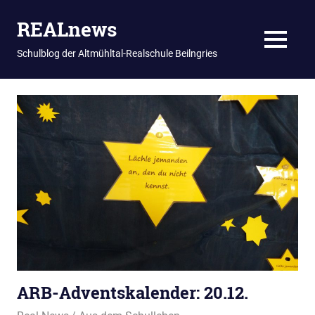
REALnews
MENU
Schulblog der Altmühltal-Realschule Beilngries
Zum
Inhalt
springen
ARB-Adventskalender: 20.12.