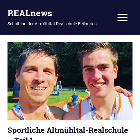
REALnews
MENU
Schulblog der Altmühltal-Realschule Beilngries
Zum
Inhalt
springen
Sportliche Altmühltal-Realschule