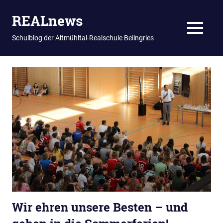
REALnews
MENU
Schulblog der Altmühltal-Realschule Beilngries
Zum
Inhalt
springen
Wir ehren unsere Besten – und