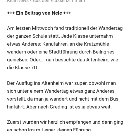
26. Juli 2019
Real News
Aus den Klassenzimmern
+++ Ein Beitrag von Nele +++
Am letzten Mittwoch fand traditionell der Wandertag
der ganzen Schule statt. Jede Klasse unternahm
etwas Anderes: Kanufahren, an die Kratzmühle
wandern oder eine Stadtführung durch Beilngries
genießen. Oder… man besuchte das Altenheim, wie
die Klasse 7D.
Der Ausflug ins Altenheim war super, obwohl man
sich unter einem Wandertag etwas ganz Anderes
vorstellt, da man ja wandert und nicht mit dem Bus
hinfährt. Aber nach Greding ist es ja etwas weit.
Zuerst wurden wir herzlich empfangen und dann ging
es schon los mit einer kleinen Führung.