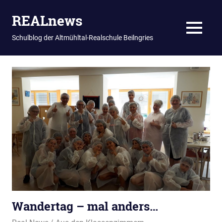
REALnews
MENU
Schulblog der Altmühltal-Realschule Beilngries
Zum
Inhalt
springen
Wandertag – mal anders…