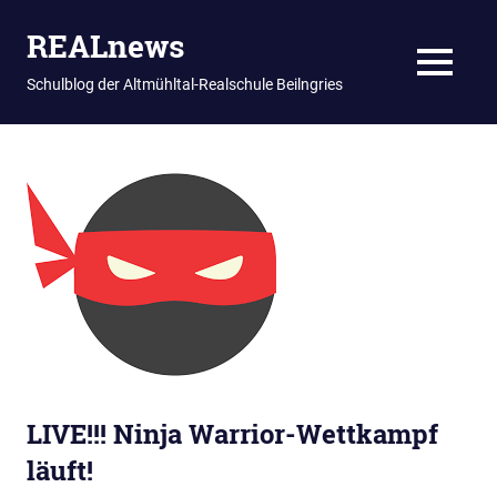
REALnews
MENU
Schulblog der Altmühltal-Realschule Beilngries
Zum
Inhalt
springen
LIVE!!! Ninja Warrior-Wettkampf
läuft!