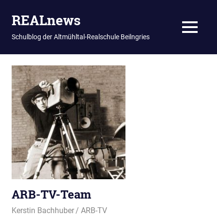
REALnews
MENU
Schulblog der Altmühltal-Realschule Beilngries
Zum
Inhalt
springen
ARB-TV-Team
14. Februar 2019
Kerstin Bachhuber
ARB-TV