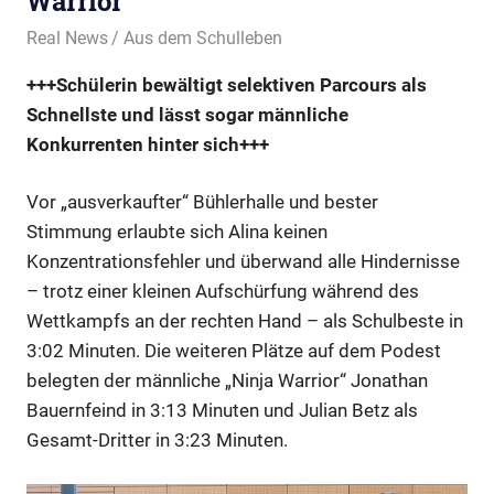
Warrior
14. Februar 2019
Real News
Aus dem Schulleben
+++Schülerin bewältigt selektiven Parcours als
Schnellste und lässt sogar männliche
Konkurrenten hinter sich+++
Vor „ausverkaufter“ Bühlerhalle und bester
Stimmung erlaubte sich Alina keinen
Konzentrationsfehler und überwand alle Hindernisse
– trotz einer kleinen Aufschürfung während des
Wettkampfs an der rechten Hand – als Schulbeste in
3:02 Minuten. Die weiteren Plätze auf dem Podest
belegten der männliche „Ninja Warrior“ Jonathan
Bauernfeind in 3:13 Minuten und Julian Betz als
Gesamt-Dritter in 3:23 Minuten.