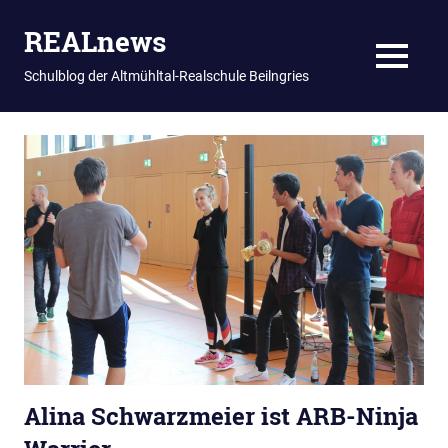
REALnews
MENU
Schulblog der Altmühltal-Realschule Beilngries
Zum
Inhalt
springen
Alina Schwarzmeier ist ARB-Ninja