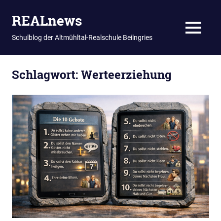
REALnews
MENU
Schulblog der Altmühltal-Realschule Beilngries
Zum
Schlagwort:
Werteerziehung
Inhalt
springen