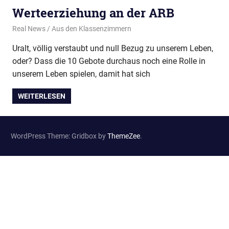
Werteerziehung an der ARB
9. Februar 2026
Real News
Aus den Klassenzimmern
Uralt, völlig verstaubt und null Bezug zu unserem Leben,
oder? Dass die 10 Gebote durchaus noch eine Rolle in
unserem Leben spielen, damit hat sich
WEITERLESEN
WordPress Theme: Gridbox by
ThemeZee
.