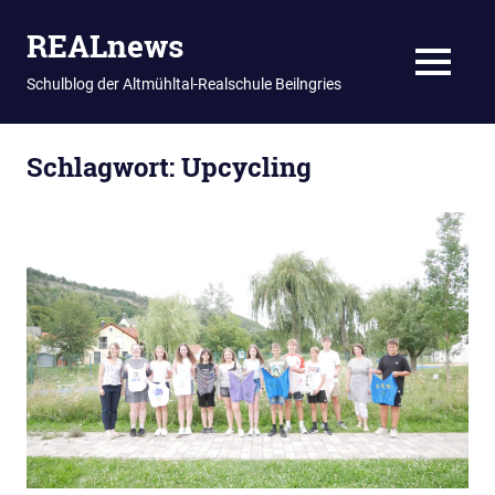
REALnews
MENU
Schulblog der Altmühltal-Realschule Beilngries
Zum
Schlagwort:
Upcycling
Inhalt
springen