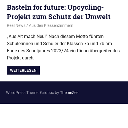
Basteln for future: Upcycling-
Projekt zum Schutz der Umwelt
2. August 2024
Real News
Aus den Klassenzimmern
„Aus Alt mach Neu!“ Nach diesem Motto führten
Schülerinnen und Schüler der Klassen 7a und 7b am
Ende des Schuljahres 2023/24 ein fächerübergreifendes
Projekt durch,
WEITERLESEN
WordPress Theme: Gridbox by
ThemeZee
.