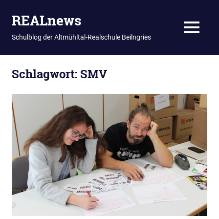
REALnews
MENU
Schulblog der Altmühltal-Realschule Beilngries
Zum
Schlagwort:
SMV
Inhalt
springen