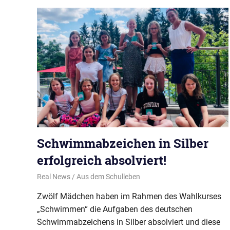
Schwimmabzeichen in Silber
erfolgreich absolviert!
26. Juli 2022
Real News
Aus dem Schulleben
Zwölf Mädchen haben im Rahmen des Wahlkurses
„Schwimmen“ die Aufgaben des deutschen
Schwimmabzeichens in Silber absolviert und diese