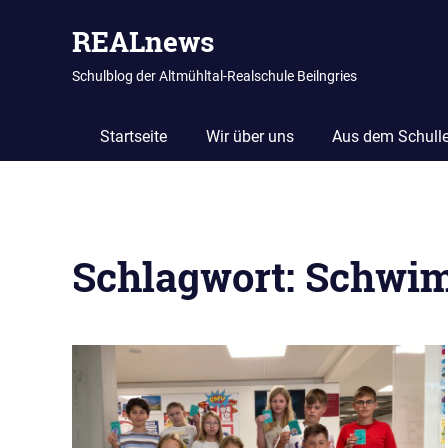
REALnews
Schulblog der Altmühltal-Realschule Beilngries
Startseite
Wir über uns
Aus dem Schull
Zum
Inhalt
Schlagwort:
Schwim
springen