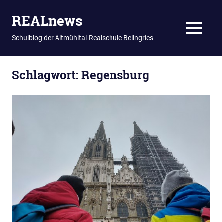
REALnews
MENU
Schulblog der Altmühltal-Realschule Beilngries
Zum
Schlagwort:
Regensburg
Inhalt
springen