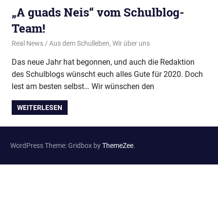
„A guads Neis“ vom Schulblog-
Team!
13. Januar 2020
Real News
Aus dem Schulleben
,
Wir über uns
Das neue Jahr hat begonnen, und auch die Redaktion
des Schulblogs wünscht euch alles Gute für 2020. Doch
lest am besten selbst… Wir wünschen den
WEITERLESEN
WordPress Theme: Gridbox by
ThemeZee
.