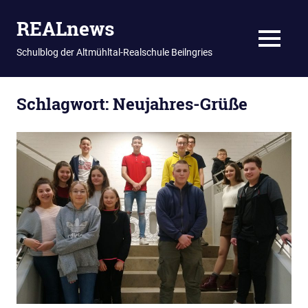
REALnews
MENU
Schulblog der Altmühltal-Realschule Beilngries
Zum
Schlagwort:
Neujahres-Grüße
Inhalt
springen