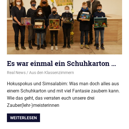
Es war einmal ein Schuhkarton …
21. März 2022
Real News
Aus den Klassenzimmern
Hokuspokus und Simsalabim: Was man doch alles aus
einem Schuhkarton und mit viel Fantasie zaubern kann.
Wie das geht, das verraten euch unsere drei
Zauber(lehr-)meisterinnen
WEITERLESEN