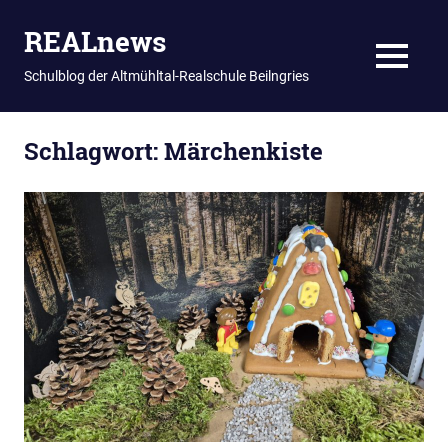
REALnews
MENU
Schulblog der Altmühltal-Realschule Beilngries
Zum
Schlagwort:
Märchenkiste
Inhalt
springen