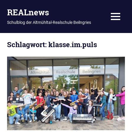
REALnews
MENU
Schulblog der Altmühltal-Realschule Beilngries
Zum
Schlagwort:
klasse.im.puls
Inhalt
springen