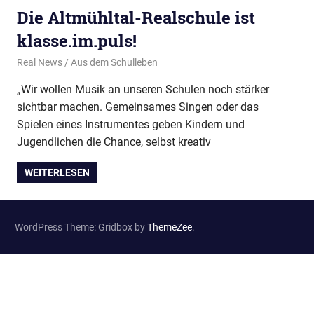
Die Altmühltal-Realschule ist
klasse.im.puls!
13. Juni 2023
Real News
Aus dem Schulleben
„Wir wollen Musik an unseren Schulen noch stärker
sichtbar machen. Gemeinsames Singen oder das
Spielen eines Instrumentes geben Kindern und
Jugendlichen die Chance, selbst kreativ
WEITERLESEN
WordPress Theme: Gridbox by
ThemeZee
.