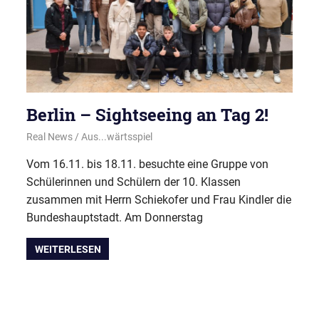
Berlin – Sightseeing an Tag 2!
20. November 2022
Real News
Aus...wärtsspiel
Vom 16.11. bis 18.11. besuchte eine Gruppe von
Schülerinnen und Schülern der 10. Klassen
zusammen mit Herrn Schiekofer und Frau Kindler die
Bundeshauptstadt. Am Donnerstag
WEITERLESEN