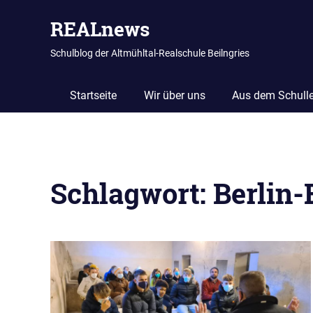
REALnews
Schulblog der Altmühltal-Realschule Beilngries
Startseite
Wir über uns
Aus dem Schull
Zum
Inhalt
Schlagwort:
Berlin-
springen