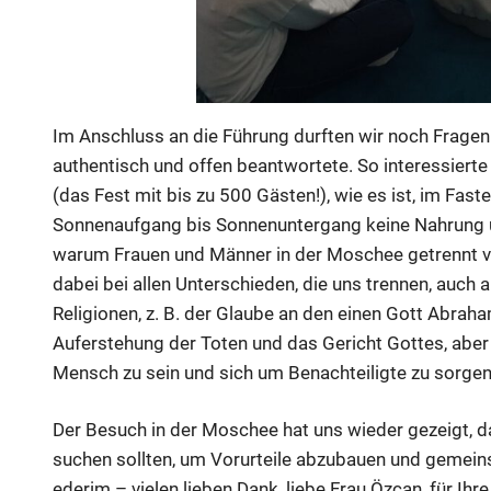
Im Anschluss an die Führung durften wir noch Fragen 
authentisch und offen beantwortete. So interessierte 
(das Fest mit bis zu 500 Gästen!), wie es ist, im 
Sonnenaufgang bis Sonnenuntergang keine Nahrung u
warum Frauen und Männer in der Moschee getrennt v
dabei bei allen Unterschieden, die uns trennen, auc
Religionen, z. B. der Glaube an den einen Gott Abraha
Auferstehung der Toten und das Gericht Gottes, aber
Mensch zu sein und sich um Benachteiligte zu sorgen
Der Besuch in der Moschee hat uns wieder gezeigt,
suchen sollten, um Vorurteile abzubauen und gemeins
ederim – vielen lieben Dank, liebe Frau Özcan, für Ihre