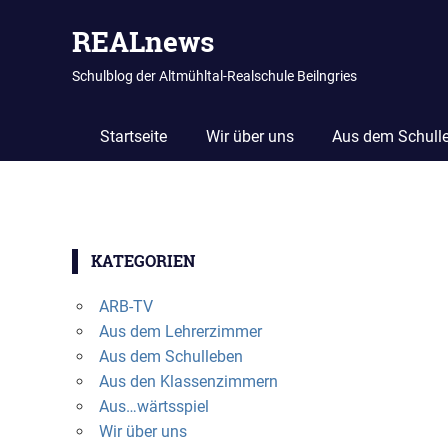
REALnews
Schulblog der Altmühltal-Realschule Beilngries
Startseite
Wir über uns
Aus dem Schull
Zum
Inhalt
KATEGORIEN
springen
ARB-TV
Aus dem Lehrerzimmer
Aus dem Schulleben
Aus den Klassenzimmern
Aus…wärtsspiel
Wir über uns