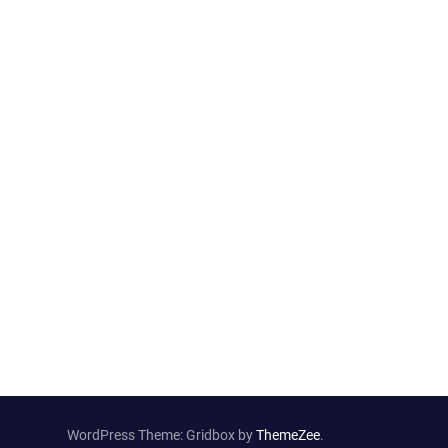
WordPress Theme: Gridbox by
ThemeZee
.