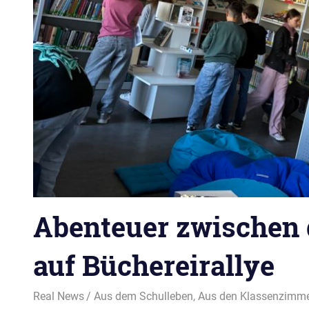
Abenteuer zwischen 
auf Büchereirallye
14. Mai 2026
Real News
Aus dem Schulleben
,
Aus den Klassenzimm