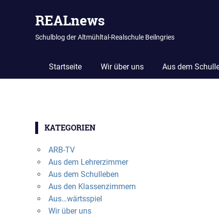
REALnews
Schulblog der Altmühltal-Realschule Beilngries
Startseite
Wir über uns
Aus dem Schull
Zum
Inhalt
KATEGORIEN
springen
ARB-TV
Aus dem Lehrerzimmer
Aus dem Schulleben
Aus den Klassenzimmern
Aus…wärtsspiel
Wir über uns