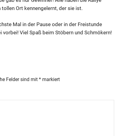
e gab es nur Gewinner! Alle haben die Rallye
tollen Ort kennengelernt, der sie ist.
chste Mal in der Pause oder in der Freistunde
ei vorbei! Viel Spaß beim Stöbern und Schmökern!
che Felder sind mit
*
markiert