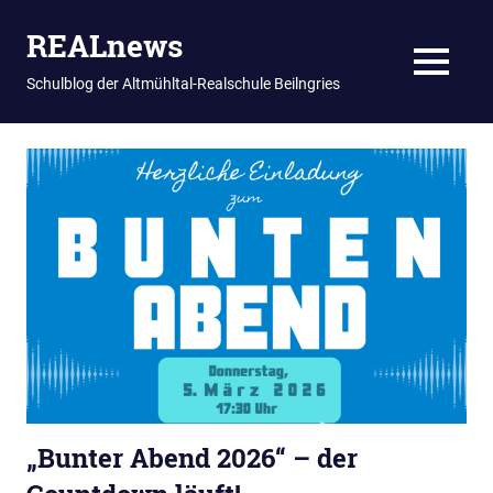
REALnews
MENU
Schulblog der Altmühltal-Realschule Beilngries
Zum
Inhalt
springen
„Bunter Abend 2026“ – der