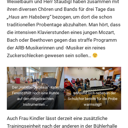
Weixelbaum und Herr Staudigl haben zusammen mit
ihren diversen Chören und Bands für drei Tage das
„Haus am Habsberg“
bezogen, um dort die schon
traditionellen Probentage abzuhalten. Man hört, dass
die intensiven Klavierstunden eines jungen Mozart,
Bach oder Beethoven gegen das straffe Programm
der ARB-Musikerinnen und -Musiker ein reines
Zuckerschlecken gewesen sein sollen…
Der „Habsberger Haus“-Kater
Ferenz chillt noch eine Runde
… während sich nebenan der
auf den mitgebrachten
Schulchor bereits für die Probe
Instrumenten …
warmsingt!
Auch Frau Kindler lässt derzeit eine zusätzliche
Trainingseinheit nach der anderen in der Bühlerhalle